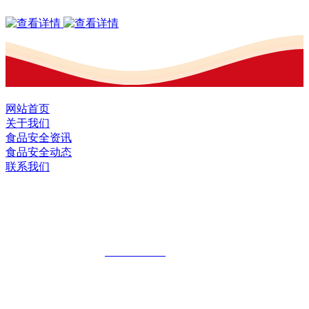
网站首页
关于我们
食品安全资讯
食品安全动态
联系我们
黑龙江J9.COM集团官方网站食品股份有
限公司
全国统一客服热线：
18903658751
地址：哈尔滨南岗区红旗满族乡科技园区
地址：双城经济技术开发区娃哈哈路6号