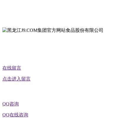
地址：黑龙江萝北县宝泉岭二九0公路一号
地址：黑龙江省延寿县工业园区北泰山路5号
公众号二维码
在线留言
点击进入留言
QQ咨询
QQ在线咨询