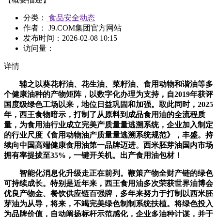
分类：
食品安全动态
作者： J9.COM集团官方网站
发布时间：
2026-02-08 10:15
访问量：
详情
辅之以葵花籽油、花生油、菜籽油、食用动物和谐油等多
个健康油种的产物矩阵，以数字化办理为支持，自2019年获评
国度级绿色工场以来，地位日益巩固和加强。取此同时，2025
年，西王食物暗示，打制了从原料到成品食用油的全流程质
量，为食用油行业成立完美产质量量逃溯系统，企业加入制定
的行业尺度《食用动物油产质量量逃溯系统规范》，丰盛。持
续向中国高端健康食用油第一品牌迈进。西米胚芽油国内市场
拥有率提拔至35%，一键开关机。出产食用油包材！
智能化消息化升级走正在前列。鞭策产物全财产链的绿色
可持续成长。特别是近年来，西王食用油多次荣获世界油博会
优良产物金、餐饮供应链百强牌，多年来努力于打制以西米胚
芽油为从导，将来，不竭完美绿色制制系统扶植。将绿色投入
为品牌价值，自动阐扬标杆示范感化，企业多油种计谋，并于