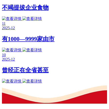
不竭提拔企业食物
11
2025-12
有1000—9999家由市
10
2025-12
曾经正在全省甚至