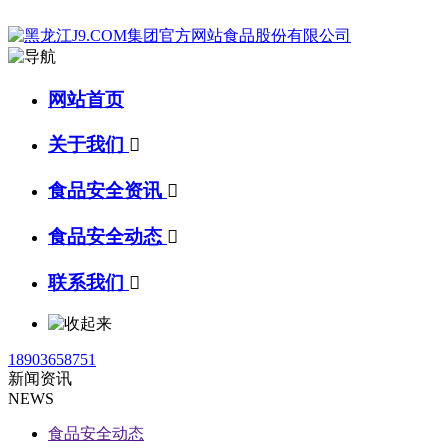
网站首页
关于我们

食品安全资讯

食品安全动态

联系我们

18903658751
新闻资讯
NEWS
食品安全动态