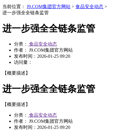
当前位置：
J9.COM集团官方网站
>
食品安全动态
>
进一步强全全链条监管
进一步强全全链条监管
分类：
食品安全动态
作者： J9.COM集团官方网站
发布时间：
2026-01-25 09:20
访问量：
【概要描述】
进一步强全全链条监管
【概要描述】
分类：
食品安全动态
作者： J9.COM集团官方网站
发布时间：
2026-01-25 09:20