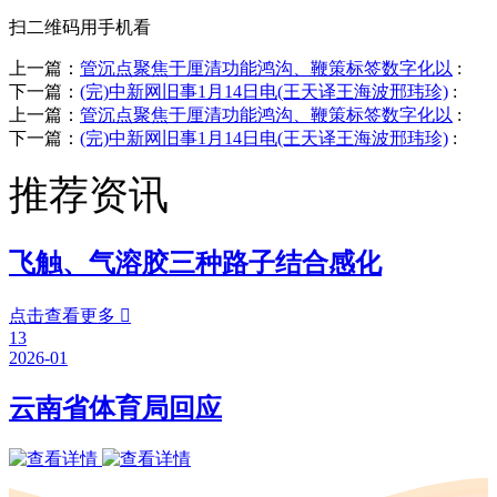
扫二维码用手机看
上一篇：
管沉点聚焦于厘清功能鸿沟、鞭策标签数字化以
:
下一篇：
(完)中新网旧事1月14日电(王天译王海波邢玮珍)
:
上一篇：
管沉点聚焦于厘清功能鸿沟、鞭策标签数字化以
:
下一篇：
(完)中新网旧事1月14日电(王天译王海波邢玮珍)
:
推荐资讯
飞触、气溶胶三种路子结合感化
点击查看更多

13
2026-01
云南省体育局回应