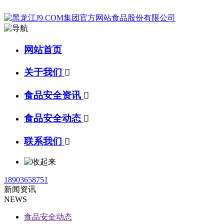
网站首页
关于我们

食品安全资讯

食品安全动态

联系我们

18903658751
新闻资讯
NEWS
食品安全动态