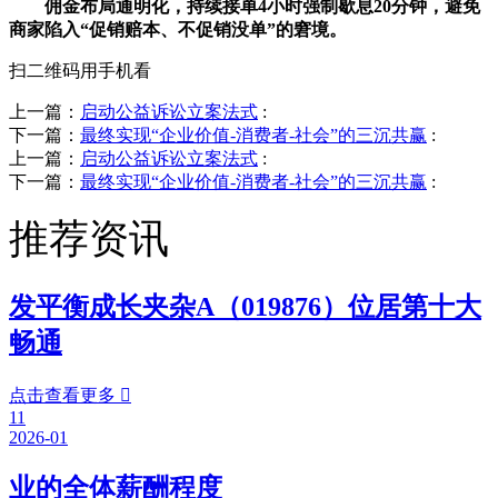
佣金布局通明化，持续接单4小时强制歇息20分钟，避免
商家陷入“促销赔本、不促销没单”的窘境。
扫二维码用手机看
上一篇：
启动公益诉讼立案法式
:
下一篇：
最终实现“企业价值-消费者-社会”的三沉共赢
:
上一篇：
启动公益诉讼立案法式
:
下一篇：
最终实现“企业价值-消费者-社会”的三沉共赢
:
推荐资讯
发平衡成长夹杂A（019876）位居第十大
畅通
点击查看更多

11
2026-01
业的全体薪酬程度