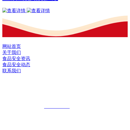
网站首页
关于我们
食品安全资讯
食品安全动态
联系我们
黑龙江J9.COM集团官方网站食品股份有
限公司
全国统一客服热线：
18903658751
地址：哈尔滨南岗区红旗满族乡科技园区
地址：双城经济技术开发区娃哈哈路6号