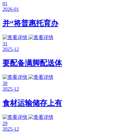
01
2026-01
并“将普惠托育办
31
2025-12
要配备满脚配送体
30
2025-12
食材运输储存上有
29
2025-12