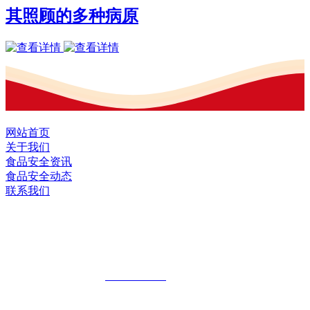
其照顾的多种病原
网站首页
关于我们
食品安全资讯
食品安全动态
联系我们
黑龙江J9.COM集团官方网站食品股份有
限公司
全国统一客服热线：
18903658751
地址：哈尔滨南岗区红旗满族乡科技园区