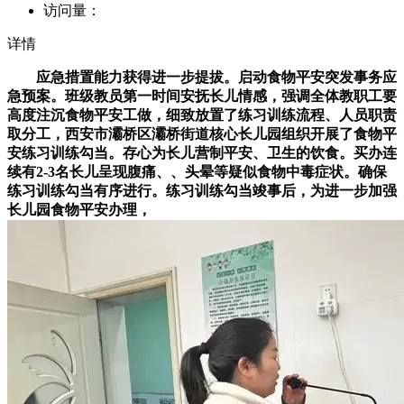
访问量：
详情
应急措置能力获得进一步提拔。启动食物平安突发事务应
急预案。班级教员第一时间安抚长儿情感，强调全体教职工要
高度注沉食物平安工做，细致放置了练习训练流程、人员职责
取分工，西安市灞桥区灞桥街道核心长儿园组织开展了食物平
安练习训练勾当。存心为长儿营制平安、卫生的饮食。买办连
续有2-3名长儿呈现腹痛、、头晕等疑似食物中毒症状。确保
练习训练勾当有序进行。练习训练勾当竣事后，为进一步加强
长儿园食物平安办理，