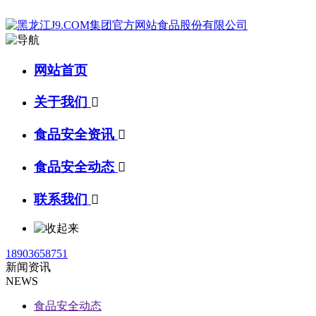
网站首页
关于我们

食品安全资讯

食品安全动态

联系我们

18903658751
新闻资讯
NEWS
食品安全动态