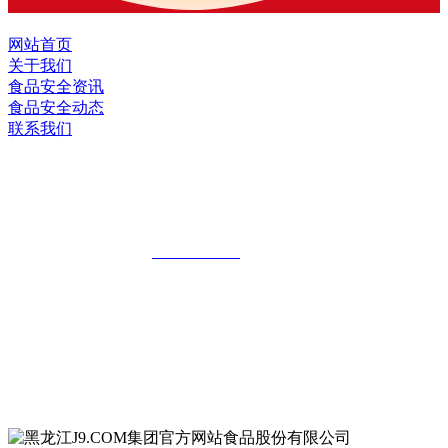
网站首页
关于我们
食品安全资讯
食品安全动态
联系我们
黑龙江J9.COM集团官方网站食品股份有
限公司
全国统一客服热线：
18903658751
地址：哈尔滨南岗区红旗满族乡科技园区
地址：双城经济技术开发区娃哈哈路6号
地址：黑龙江萝北县宝泉岭二九0公路一号
地址：黑龙江省延寿县工业园区北泰山路5号