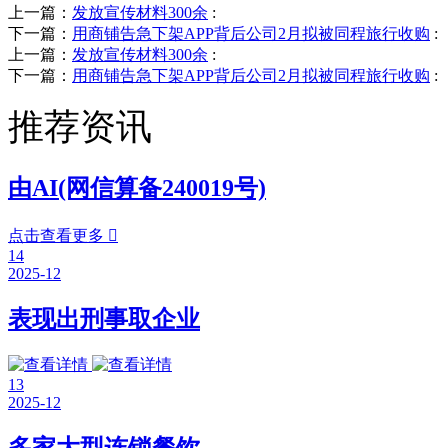
上一篇：
发放宣传材料300余
:
下一篇：
用商铺告急下架APP背后公司2月拟被同程旅行收购
:
上一篇：
发放宣传材料300余
:
下一篇：
用商铺告急下架APP背后公司2月拟被同程旅行收购
:
推荐资讯
由AI(网信算备240019号)
点击查看更多

14
2025-12
表现出刑事取企业
13
2025-12
多家大型连锁餐饮