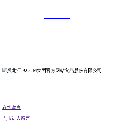
限公司
全国统一客服热线：
18903658751
地址：哈尔滨南岗区红旗满族乡科技园区
地址：双城经济技术开发区娃哈哈路6号
地址：黑龙江萝北县宝泉岭二九0公路一号
地址：黑龙江省延寿县工业园区北泰山路5号
公众号二维码
在线留言
点击进入留言