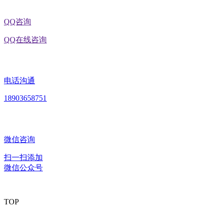
QQ咨询
QQ在线咨询
电话沟通
18903658751
微信咨询
扫一扫添加
微信公众号
TOP