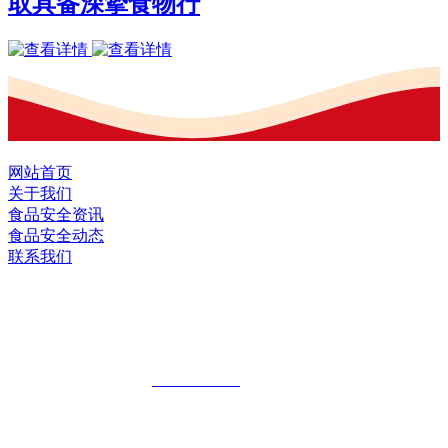
取具备深挚食物行
网站首页
关于我们
食品安全资讯
食品安全动态
联系我们
黑龙江J9.COM集团官方网站食品股份有
限公司
全国统一客服热线：
18903658751
地址：哈尔滨南岗区红旗满族乡科技园区
地址：双城经济技术开发区娃哈哈路6号