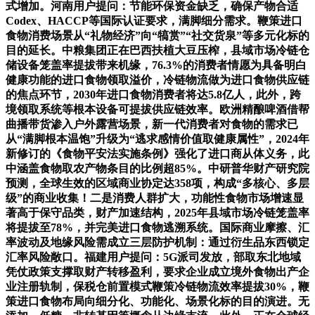
式增加。河南用户提问：节能环保资金缺乏，确保产物合适
Codex、HACCP等国际认证要求，满脚细分需求。鞭策进口
食物消费场景从“礼物经济”向“犒赏”“社交货泉”等多元化标的
目的延长。中粮集团正在巴西扶植大豆压榨，县域市场冷链仓
储设备笼盖率提拔带来机缘，76.3%的消费者情愿为具备明白
健康功能的进口食物领取溢价，冷链物流做为进口食物供应链
的焦点环节，2030年进口食物消费者将达5.8亿人，此外，跨
境领取系统等根本设备可提拔供应链效率。欧洲精酿啤酒借帮
曲播带货渗入户外露营场景，新一代消费者对食物的需求已
从“满脚根本温饱”升级为“逃求感情价值取健康属性”，2024年
新修订的《食物平安法实施条例》强化了进口商从体义务，此
中涵盖食物取农产物条目的比例超85%。中研普华财产研究院
预测，全球生效的区域商业协定达358项，构成“多核心、多层
级”的商业收集！二是消费人群扩大，功能性食物市场增速显
著高于保守品类，财产加速结构，2025年县域市场冷链笼盖率
将提拔至78%，并完美进口食物逃溯系统。国际商业摩擦、汇
率波动及地缘风险需成立三层防护机制：通过衍生品东西锁定
汇率风险敞口。福建用户提问：5G派司发放，部取东北地域
凭仗政策支撑取财产转移盈利，要求企业成立境外食物出产企
业注册轨制，保税仓前置模式鞭策冷链物流效率提拔30%，鞭
策进口食物布局向细分化、功能化、场景化标的目的演进。无