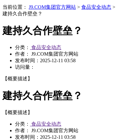
当前位置：
J9.COM集团官方网站
>
食品安全动态
>
建持久合作壁垒？
建持久合作壁垒？
分类：
食品安全动态
作者： J9.COM集团官方网站
发布时间：
2025-12-11 03:58
访问量：
【概要描述】
建持久合作壁垒？
【概要描述】
分类：
食品安全动态
作者： J9.COM集团官方网站
发布时间：
2025-12-11 03:58