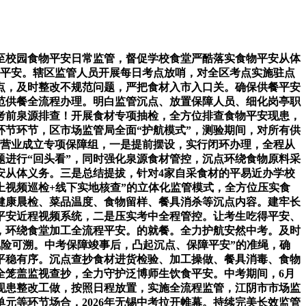
校园食物平安日常监管，督促学校食堂严酷落实食物平安从体
食平安。辖区监管人员开展每日考点放哨，对全区考点实施驻点
点，及时整改不规范问题，严把食材入市入口关。确保供餐平安
范供餐全流程办理。明白监管沉点、放置保障人员、细化岗亭职
考前泉源排查！开展食材专项抽检，全方位排查食物平安现患，
节环节，区市场监管局全面“护航模式”，测验期间，对所有供
调营业成立专项保障组，一是提前摆设，实行闭环办理，全程从
进行“回头看”，同时强化泉源食材管控，沉点环绕食物原料采
安从体义务。三是总结提拔，针对4家自采食材的平易近办学校
上视频巡检+线下实地核查”的立体化监管模式，全方位压实食
健康晨检、菜品温度、食物留样、餐具消杀等沉点内容。建牢长
平安近程视频系统，二是压实考中全程管控。让考生吃得平安、
，环绕食堂加工全流程平安。的就餐。全力护航安然中考。及时
风险可溯。中考保障竣事后，凸起沉点、保障平安”的准绳，确
平稳有序。沉点查抄食材进货检验、加工操做、餐具消毒、食物
全笼盖监视查抄，全力守护泛博师生饮食平安。中考期间，6月
实现患整改工做，按照日程放置，实施全流程监管，江阴市市场监
元等环节场合，2026年无锡中考拉开帷幕。持续完美长效监管