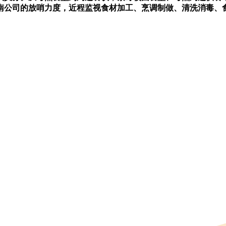
南公司的放哨力度，近程监视食材加工、烹调制做、清洗消毒、