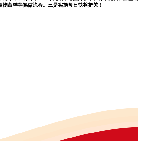
食物留样等操做流程。三是实施每日快检把关！