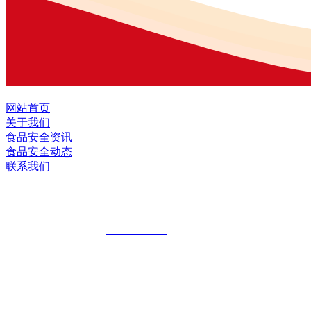
网站首页
关于我们
食品安全资讯
食品安全动态
联系我们
黑龙江J9.COM集团官方网站食品股份有
全国统一客服热线：
18903658751
地址：哈尔滨南岗区红旗满族乡科技园区
地址：双城经济技术开发区娃哈哈路6号
地址：黑龙江萝北县宝泉岭二九0公路一号