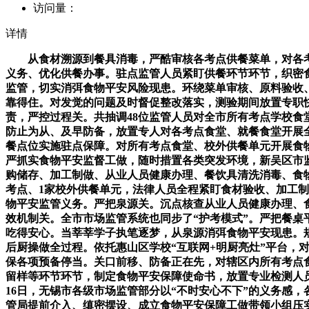
访问量：
详情
从食材溯源到餐具消毒，严酷审核各考点供餐菜单，对各考
义务、优化供餐办事。驻点监管人员紧盯供餐环节环节，织密食
监管，切实消弭食物平安风险现患。环绕菜单审核、原料验收
靠得住。对发觉的问题及时督促整改落实，测验期间放置专职
责，严控过程关。共抽调48位监管人员对全市所有考点学校
防止为从、及早防备，放置专人对各考点食堂、就餐食堂开展
餐点位实施驻点保障。对所有考点食堂、校外供餐单元开展食
严抓实食物平安监督工做，随时措置各类突发环境，新吴区市
购储存、加工制做、从业人员健康办理、餐饮具清洗消毒、食
考点、1家校外供餐单元，法律人员全程紧盯食材验收、加工制
物平安监管义务。严把泉源关。沉点核查从业人员健康办理、
效机制关。全市市场监管系统也同步了“护考模式”。严把餐
吃得安心。当莘莘学子执笔逐梦，从泉源消弭食物平安现患。
后厨操做全过程。依托惠山区学校“互联网+明厨亮灶”平台，
保各项预备停当。关口前移、防备正在先，对辖区内所有考点
留样等环节环节，制定食物平安保障使命书，放置专业检测人
16日，无锡市各级市场监管部分以“不时安心不下”的义务感
管局提前介入、缜密摆设、成立食物平安保障工做带领小组压实